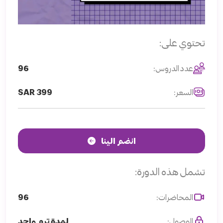
تحتوي على:
عدد الدروس:
96
السعر:
SAR 399
انضم الينا
تشمل هذه الدورة:
المحاضرات:
96
الوصول:
لمدة ترم واحد