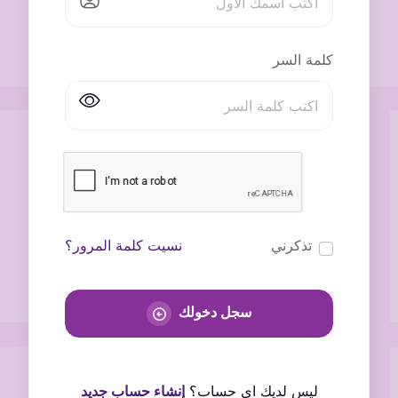
كلمة السر
تذكرني
نسيت كلمة المرور؟
سجل دخولك
ليس لديك اى حساب؟
إنشاء حساب جديد