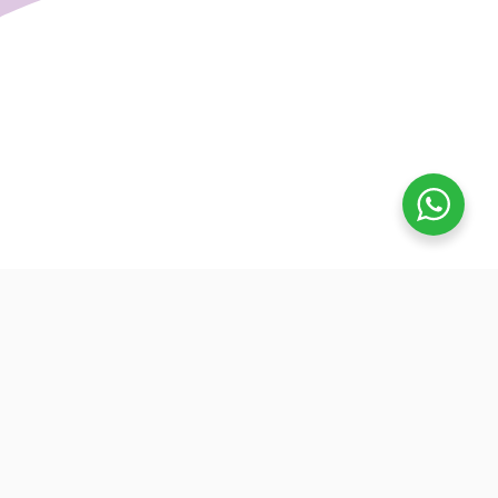
تفوق
بدأنا كطلاب نساعد بعض ونوضح المفيد بدون تعقيد، كنّا نفتح بث
بسيط قبل الميجر ونرتّب الأفكار لزملائنا. من هنا طلعت فكرة