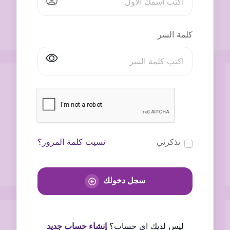
كلمة السر
تذكرني
نسيت كلمة المرور؟
سجل دخولك
ليس لديك اى حساب؟
إنشاء حساب جديد