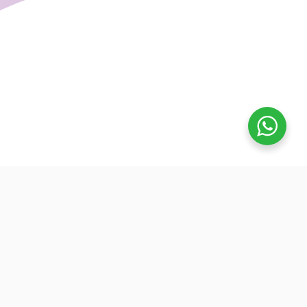
تفوق
بدأنا كطلاب نساعد بعض ونوضح المفيد بدون تعقيد، كنّا نفتح بث
بسيط قبل الميجر ونرتّب الأفكار لزملائنا. من هنا طلعت فكرة