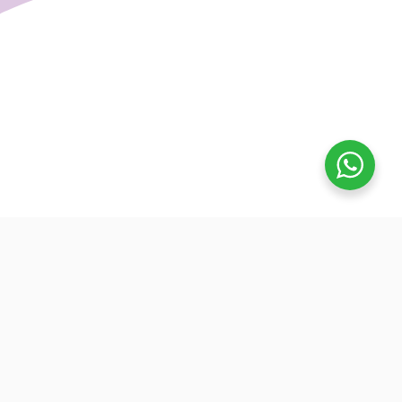
تفوق
بدأنا كطلاب نساعد بعض ونوضح المفيد بدون تعقيد، كنّا نفتح بث
بسيط قبل الميجر ونرتّب الأفكار لزملائنا. من هنا طلعت فكرة