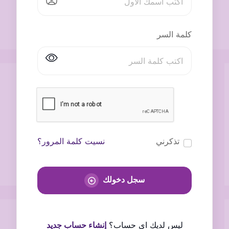
كلمة السر
تذكرني
نسيت كلمة المرور؟
سجل دخولك
ليس لديك اى حساب؟
إنشاء حساب جديد