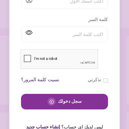
كلمة السر
تذكرني
نسيت كلمة المرور؟
سجل دخولك
ليس لديك اى حساب؟
إنشاء حساب جديد