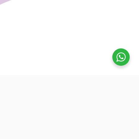
تفوق
بدأنا كطلاب نساعد بعض ونوضح المفيد بدون تعقيد، كنّا نفتح بث
بسيط قبل الميجر ونرتّب الأفكار لزملائنا. من هنا طلعت فكرة