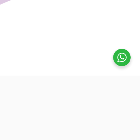
تفوق
بدأنا كطلاب نساعد بعض ونوضح المفيد بدون تعقيد، كنّا نفتح بث
بسيط قبل الميجر ونرتّب الأفكار لزملائنا. من هنا طلعت فكرة