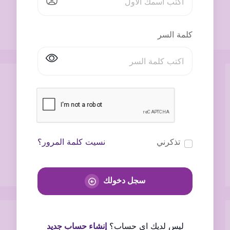
كلمة السر
تذكرني
نسيت كلمة المرور؟
سجل دخولك
ليس لديك اى حساب؟
إنشاء حساب جديد