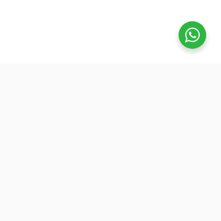
تفوق
بدأنا كطلاب نساعد بعض ونوضح المفيد بدون تعقيد، ك
نفتح بث بسيط قبل الميجر ونرتّب الأفكار لزملائنا. 
هنا طلعت فكرة منصة تفوق: جودة عالية وسعر ينا
الجميع عشان نوسّع الفايدة. ولأننا إلى اليوم طلاب
وعايشين ضغط المذاكرة، صغنا الكورسات بطريقة
تركّزك على المهم: شرح مرتب، وشرح الاختبارات
السابقة.