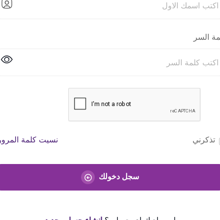
مة السر
تذكرني
نسيت كلمة المرور
سجل دخولك