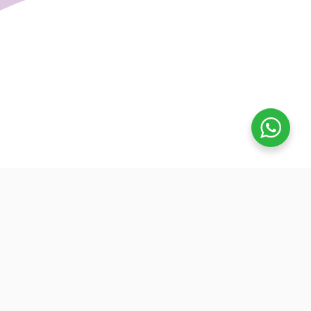
تفوق
بدأنا كطلاب نساعد بعض ونوضح المفيد بدون تعقيد، كنّا نفتح بث
بسيط قبل الميجر ونرتّب الأفكار لزملائنا. من هنا طلعت فكرة