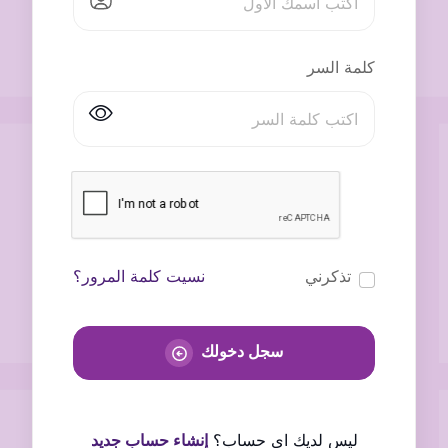
كلمة السر
تذكرني
نسيت كلمة المرور؟
سجل دخولك
ليس لديك اى حساب؟
إنشاء حساب جديد