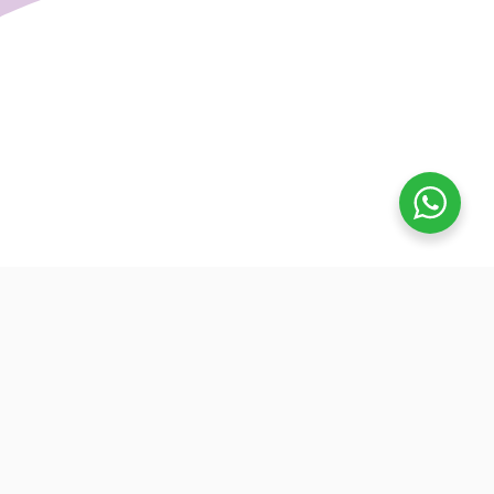
تفوق
بدأنا كطلاب نساعد بعض ونوضح المفيد بدون تعقيد، كنّا نفتح بث
بسيط قبل الميجر ونرتّب الأفكار لزملائنا. من هنا طلعت فكرة