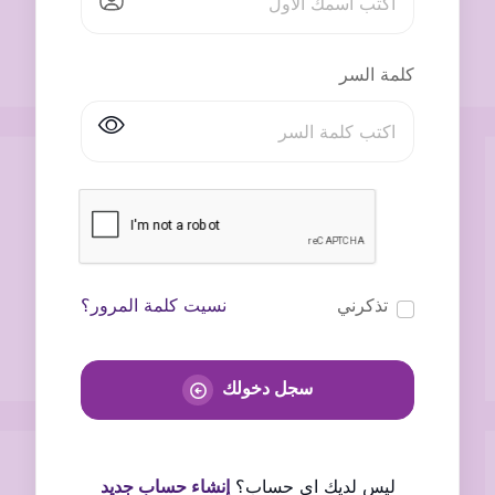
كلمة السر
تذكرني
نسيت كلمة المرور؟
سجل دخولك
ليس لديك اى حساب؟
إنشاء حساب جديد