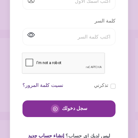
كلمة السر
تذكرني
نسيت كلمة المرور؟
سجل دخولك
ليس لديك اى حساب؟
إنشاء حساب جديد