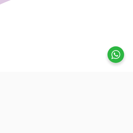
تفوق
بدأنا كطلاب نساعد بعض ونوضح المفيد بدون تعقيد، كنّا نفتح بث
بسيط قبل الميجر ونرتّب الأفكار لزملائنا. من هنا طلعت فكرة