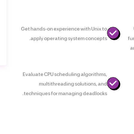
Get hands-on experience with Unix to
apply operating system concepts.
fu
a
Evaluate CPU scheduling algorithms,
multithreading solutions, and
techniques for managing deadlocks.