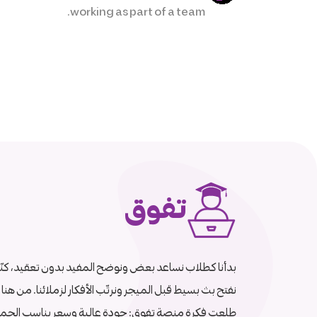
working as part of a team.
تفوق
بدأنا كطلاب نساعد بعض ونوضح المفيد بدون تعقيد، كنّا
نفتح بث بسيط قبل الميجر ونرتّب الأفكار لزملائنا. من هنا
طلعت فكرة منصة تفوق: جودة عالية وسعر يناسب الجم