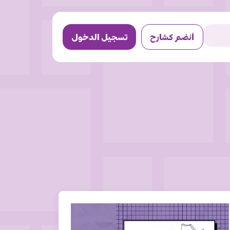
أنضم كشارح
تسجيل الدخول