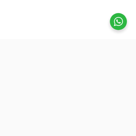
تفوق
بدأنا كطلاب نساعد بعض ونوضح المفيد بدون تعقيد، ك
نفتح بث بسيط قبل الميجر ونرتّب الأفكار لزملائنا. 
هنا طلعت فكرة منصة تفوق: جودة عالية وسعر ينا
الجميع عشان نوسّع الفايدة. ولأننا إلى اليوم طلاب
وعايشين ضغط المذاكرة، صغنا الكورسات بطريقة
تركّزك على المهم: شرح مرتب، وشرح الاختبارات
السابقة.