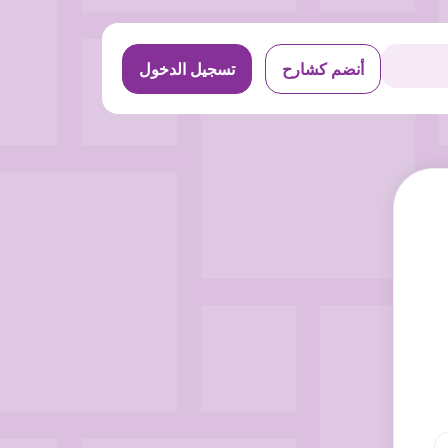
أنضم كشارح
تسجيل الدخول