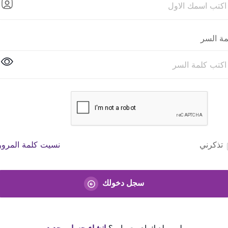
مة السر
تذكرني
نسيت كلمة المرور
سجل دخولك