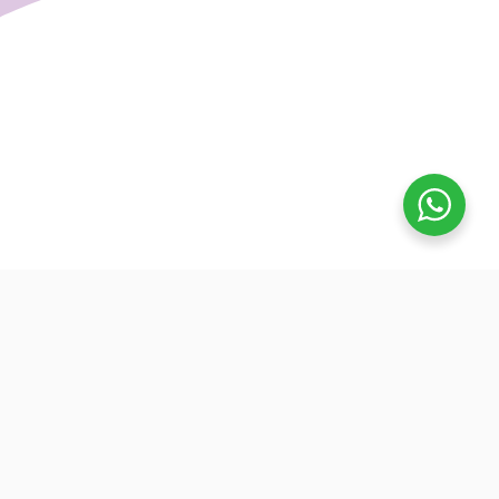
تفوق
بدأنا كطلاب نساعد بعض ونوضح المفيد بدون تعقيد، كنّا نفتح بث
بسيط قبل الميجر ونرتّب الأفكار لزملائنا. من هنا طلعت فكرة