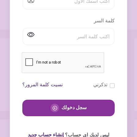
كلمة السر
تذكرني
نسيت كلمة المرور؟
سجل دخولك
ليس لديك اى حساب؟
إنشاء حساب جديد