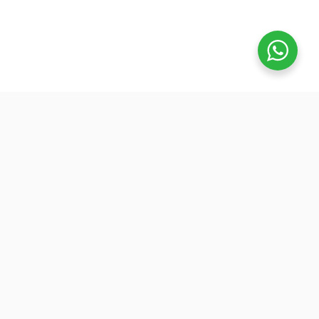
تفوق
بدأنا كطلاب نساعد بعض ونوضح المفيد بدون تعقيد، ك
نفتح بث بسيط قبل الميجر ونرتّب الأفكار لزملائنا. 
هنا طلعت فكرة منصة تفوق: جودة عالية وسعر ينا
الجميع عشان نوسّع الفايدة. ولأننا إلى اليوم طلاب
وعايشين ضغط المذاكرة، صغنا الكورسات بطريقة
تركّزك على المهم: شرح مرتب، وشرح الاختبارات
السابقة.