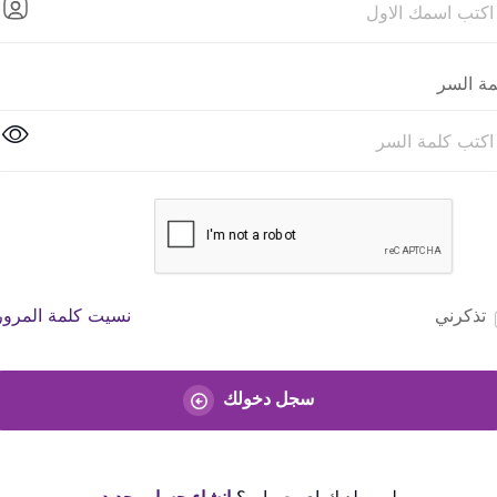
مة السر
تذكرني
نسيت كلمة المرور
سجل دخولك