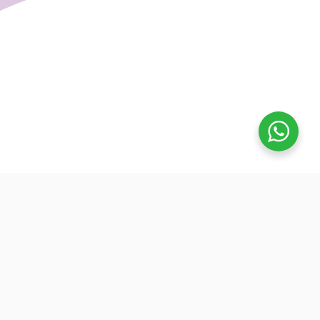
تفوق
بدأنا كطلاب نساعد بعض ونوضح المفيد بدون تعقيد، كنّا نفتح بث
بسيط قبل الميجر ونرتّب الأفكار لزملائنا. من هنا طلعت فكرة