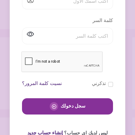
كلمة السر
تذكرني
نسيت كلمة المرور؟
سجل دخولك
ليس لديك اى حساب؟
إنشاء حساب جديد