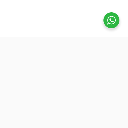
تفوق
بدأنا كطلاب نساعد بعض ونوضح المفيد بدون تعقيد، ك
نفتح بث بسيط قبل الميجر ونرتّب الأفكار لزملائنا. 
هنا طلعت فكرة منصة تفوق: جودة عالية وسعر ينا
الجميع عشان نوسّع الفايدة. ولأننا إلى اليوم طلاب
وعايشين ضغط المذاكرة، صغنا الكورسات بطريقة
تركّزك على المهم: شرح مرتب، وشرح الاختبارات
السابقة.