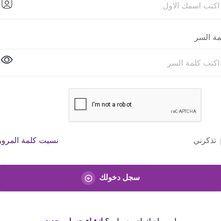
مة السر
تذكرني
نسيت كلمة المرور
سجل دخولك