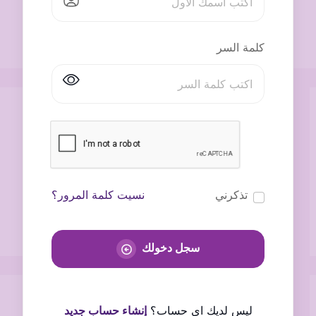
كلمة السر
تذكرني
نسيت كلمة المرور؟
سجل دخولك
ليس لديك اى حساب؟
إنشاء حساب جديد