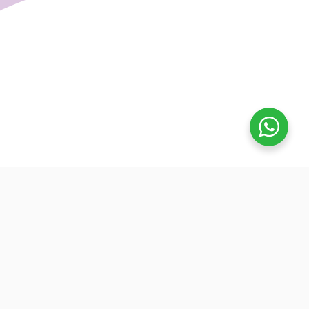
تفوق
بدأنا كطلاب نساعد بعض ونوضح المفيد بدون تعقيد، كنّا نفتح بث
بسيط قبل الميجر ونرتّب الأفكار لزملائنا. من هنا طلعت فكرة