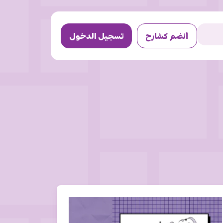
أنضم كشارح
تسجيل الدخول