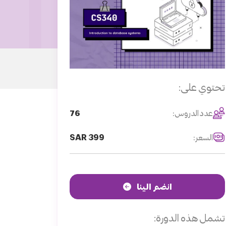
تحتوي على:
76
عدد الدروس:
SAR 399
السعر:
انضم الينا
تشمل هذه الدورة: