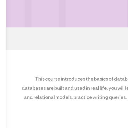
This course introduces the basics of dat
databases are built and used in real life. you will
and relational models, practice writing queri