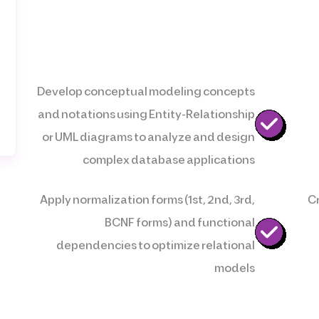
Develop conceptual modeling concepts
and notations using Entity-Relationship
or UML diagrams to analyze and design
complex database applications
Apply normalization forms (1st, 2nd, 3rd,
C
BCNF forms) and functional
dependencies to optimize relational
models