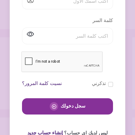
كلمة السر
تذكرني
نسيت كلمة المرور؟
سجل دخولك
ليس لديك اى حساب؟
إنشاء حساب جديد