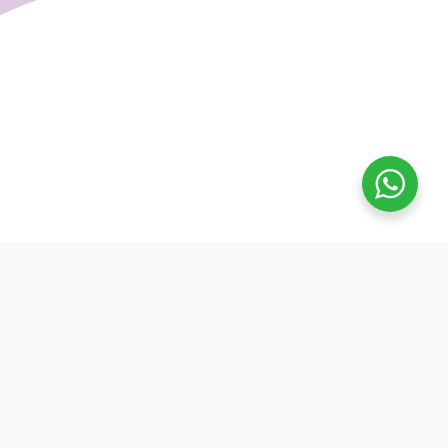
تفوق
بدأنا كطلاب نساعد بعض ونوضح المفيد بدون تعقيد، كنّا نفتح بث
بسيط قبل الميجر ونرتّب الأفكار لزملائنا. من هنا طلعت فكرة