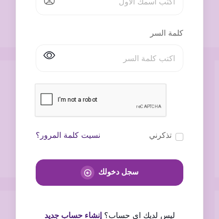
كلمة السر
تذكرني
نسيت كلمة المرور؟
سجل دخولك
ليس لديك اى حساب؟
إنشاء حساب جديد