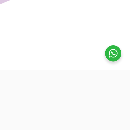
تفوق
بدأنا كطلاب نساعد بعض ونوضح المفيد بدون تعقيد، كنّا نفتح بث
بسيط قبل الميجر ونرتّب الأفكار لزملائنا. من هنا طلعت فكرة