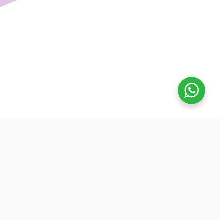
تفوق
بدأنا كطلاب نساعد بعض ونوضح المفيد بدون تعقيد، كنّا نفتح بث
بسيط قبل الميجر ونرتّب الأفكار لزملائنا. من هنا طلعت فكرة