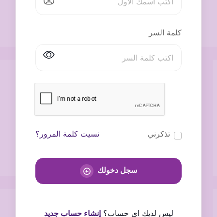
كلمة السر
تذكرني
نسيت كلمة المرور؟
سجل دخولك
ليس لديك اى حساب؟
إنشاء حساب جديد