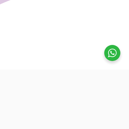
تفوق
بدأنا كطلاب نساعد بعض ونوضح المفيد بدون تعقيد، كنّا نفتح بث
بسيط قبل الميجر ونرتّب الأفكار لزملائنا. من هنا طلعت فكرة