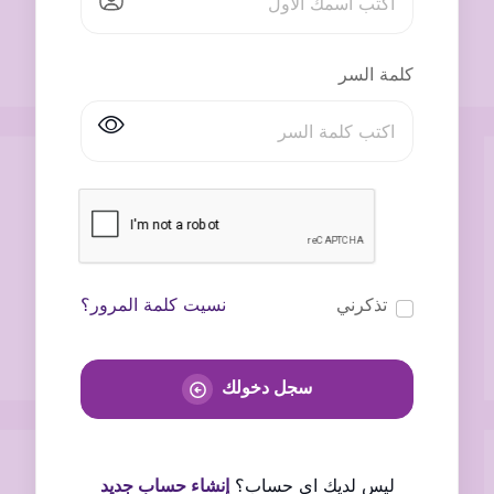
كلمة السر
تذكرني
نسيت كلمة المرور؟
سجل دخولك
ليس لديك اى حساب؟
إنشاء حساب جديد