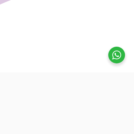
تفوق
بدأنا كطلاب نساعد بعض ونوضح المفيد بدون تعقيد، كنّا نفتح بث
بسيط قبل الميجر ونرتّب الأفكار لزملائنا. من هنا طلعت فكرة