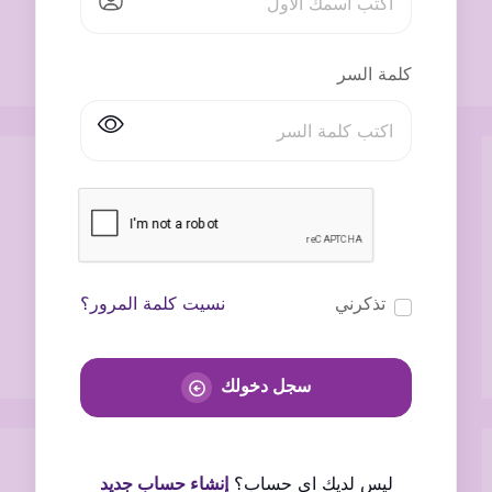
كلمة السر
تذكرني
نسيت كلمة المرور؟
سجل دخولك
ليس لديك اى حساب؟
إنشاء حساب جديد