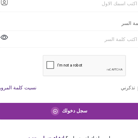
مة السر
تذكرني
نسيت كلمة المرور
سجل دخولك