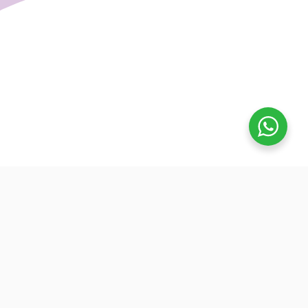
تفوق
بدأنا كطلاب نساعد بعض ونوضح المفيد بدون تعقيد، كنّا نفتح بث
بسيط قبل الميجر ونرتّب الأفكار لزملائنا. من هنا طلعت فكرة