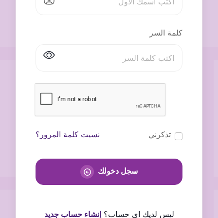
كلمة السر
تذكرني
نسيت كلمة المرور؟
سجل دخولك
ليس لديك اى حساب؟
إنشاء حساب جديد