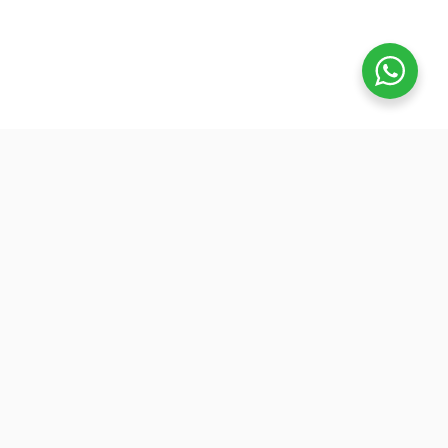
تفوق
بدأنا كطلاب نساعد بعض ونوضح المفيد بدون تعقيد، ك
نفتح بث بسيط قبل الميجر ونرتّب الأفكار لزملائنا. 
هنا طلعت فكرة منصة تفوق: جودة عالية وسعر ينا
الجميع عشان نوسّع الفايدة. ولأننا إلى اليوم طلاب
وعايشين ضغط المذاكرة، صغنا الكورسات بطريقة
تركّزك على المهم: شرح مرتب، وشرح الاختبارات
السابقة.