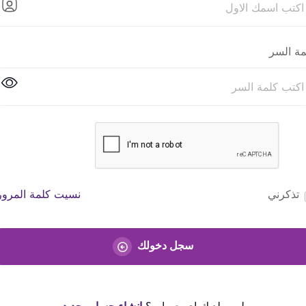
مة السر
تذكرني
نسيت كلمة المرور
سجل دخولك