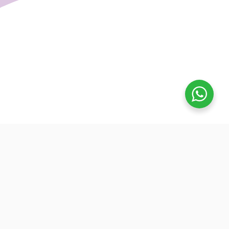
تفوق
بدأنا كطلاب نساعد بعض ونوضح المفيد بدون تعقيد، كنّا نفتح بث
بسيط قبل الميجر ونرتّب الأفكار لزملائنا. من هنا طلعت فكرة