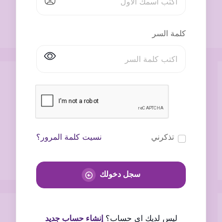
كلمة السر
تذكرني
نسيت كلمة المرور؟
سجل دخولك
ليس لديك اى حساب؟
إنشاء حساب جديد