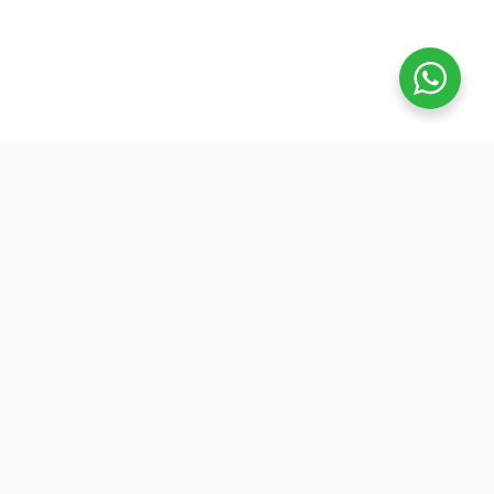
تفوق
بدأنا كطلاب نساعد بعض ونوضح المفيد بدون تعقيد، ك
نفتح بث بسيط قبل الميجر ونرتّب الأفكار لزملائنا. 
هنا طلعت فكرة منصة تفوق: جودة عالية وسعر ينا
الجميع عشان نوسّع الفايدة. ولأننا إلى اليوم طلاب
وعايشين ضغط المذاكرة، صغنا الكورسات بطريقة
تركّزك على المهم: شرح مرتب، وشرح الاختبارات
السابقة.