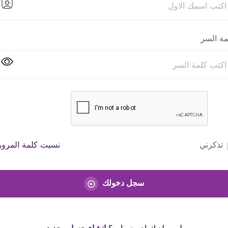
مة السر
تذكرني
نسيت كلمة المرور
سجل دخولك