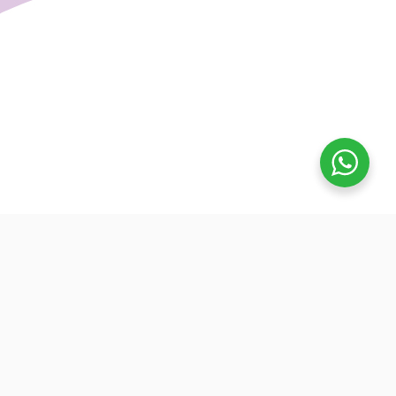
تفوق
بدأنا كطلاب نساعد بعض ونوضح المفيد بدون تعقيد، كنّا نفتح بث
بسيط قبل الميجر ونرتّب الأفكار لزملائنا. من هنا طلعت فكرة