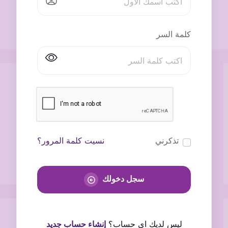
كلمة السر
تذكرني
نسيت كلمة المرور؟
سجل دخولك
ليس لديك اى حساب؟
إنشاء حساب جديد