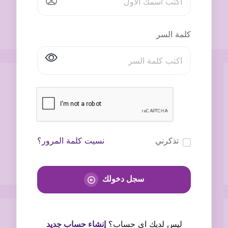
كلمة السر
تذكرني
نسيت كلمة المرور؟
سجل دخولك
ليس لديك اى حساب؟
إنشاء حساب جديد