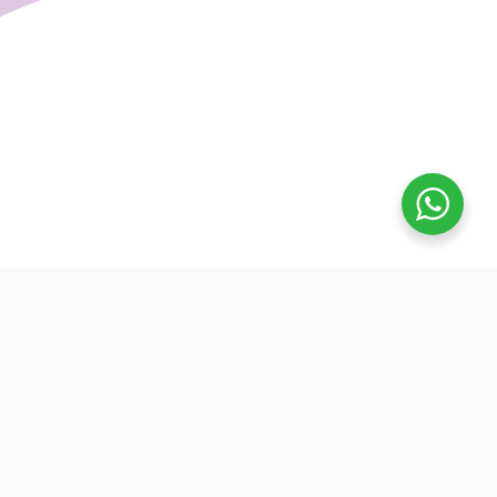
تفوق
بدأنا كطلاب نساعد بعض ونوضح المفيد بدون تعقيد، كنّا نفتح بث
بسيط قبل الميجر ونرتّب الأفكار لزملائنا. من هنا طلعت فكرة