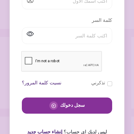
كلمة السر
تذكرني
نسيت كلمة المرور؟
سجل دخولك
ليس لديك اى حساب؟
إنشاء حساب جديد