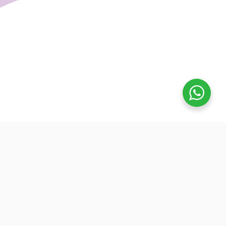
تفوق
بدأنا كطلاب نساعد بعض ونوضح المفيد بدون تعقيد، كنّا نفتح بث
بسيط قبل الميجر ونرتّب الأفكار لزملائنا. من هنا طلعت فكرة