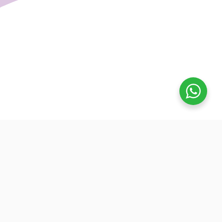
تفوق
بدأنا كطلاب نساعد بعض ونوضح المفيد بدون تعقيد، كنّا نفتح بث
بسيط قبل الميجر ونرتّب الأفكار لزملائنا. من هنا طلعت فكرة