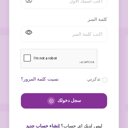
كلمة السر
تذكرني
نسيت كلمة المرور؟
سجل دخولك
ليس لديك اى حساب؟
إنشاء حساب جديد