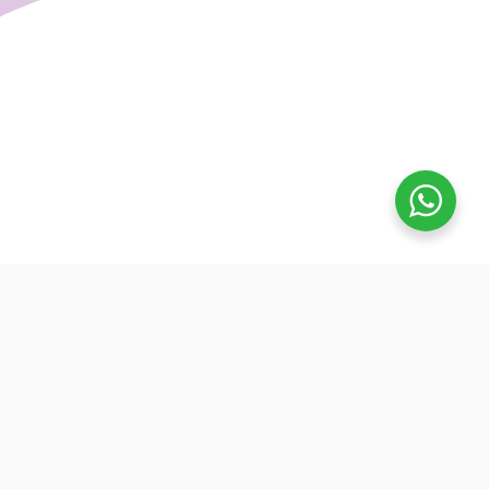
تفوق
بدأنا كطلاب نساعد بعض ونوضح المفيد بدون تعقيد، كنّا نفتح بث
بسيط قبل الميجر ونرتّب الأفكار لزملائنا. من هنا طلعت فكرة