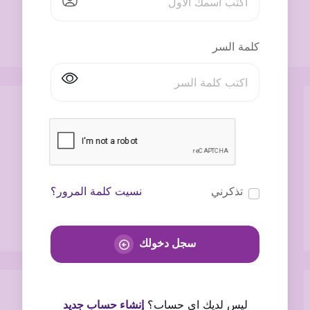
كلمة السر
تذكرني
نسيت كلمة المرور؟
سجل دخولك
ليس لديك اى حساب؟
إنشاء حساب جديد