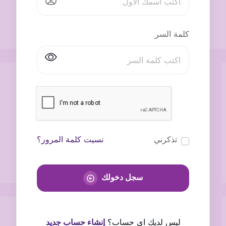
كلمة السر
تذكرني
نسيت كلمة المرور؟
سجل دخولك
ليس لديك اى حساب؟
إنشاء حساب جديد