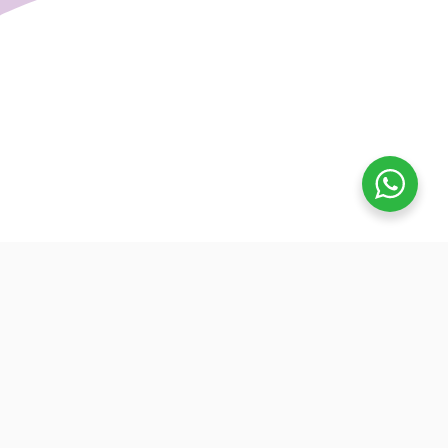
تفوق
بدأنا كطلاب نساعد بعض ونوضح المفيد بدون تعقيد، كنّا نفتح بث
بسيط قبل الميجر ونرتّب الأفكار لزملائنا. من هنا طلعت فكرة