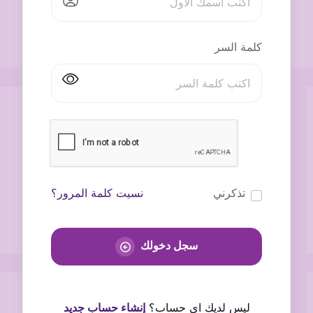
كلمة السر
تذكرني
نسيت كلمة المرور؟
سجل دخولك
ليس لديك اى حساب؟
إنشاء حساب جديد