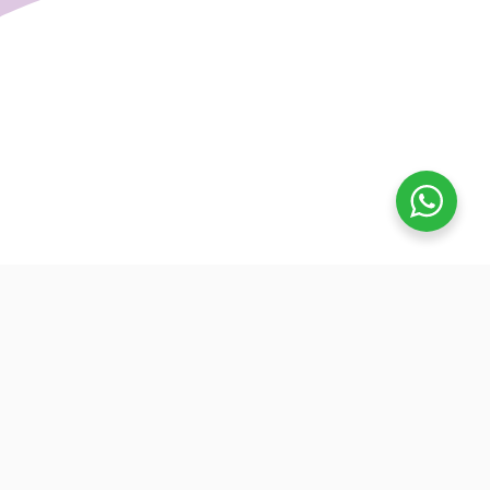
تفوق
بدأنا كطلاب نساعد بعض ونوضح المفيد بدون تعقيد، كنّا نفتح بث
بسيط قبل الميجر ونرتّب الأفكار لزملائنا. من هنا طلعت فكرة