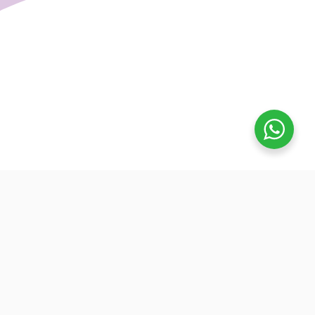
تفوق
بدأنا كطلاب نساعد بعض ونوضح المفيد بدون تعقيد، كنّا نفتح بث
بسيط قبل الميجر ونرتّب الأفكار لزملائنا. من هنا طلعت فكرة