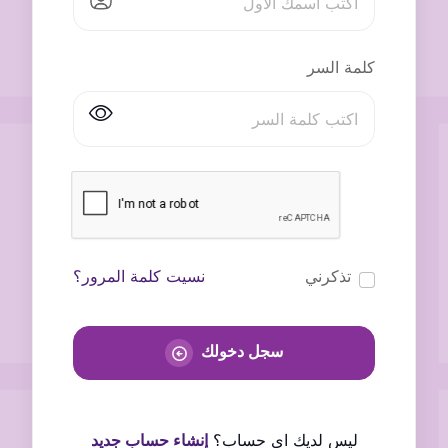
كلمة السر
تذكرني
نسيت كلمة المرور؟
سجل دخولك
ليس لديك اى حساب؟
إنشاء حساب جديد