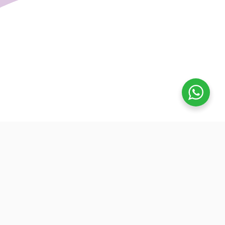
تفوق
بدأنا كطلاب نساعد بعض ونوضح المفيد بدون تعقيد، كنّا نفتح بث
بسيط قبل الميجر ونرتّب الأفكار لزملائنا. من هنا طلعت فكرة