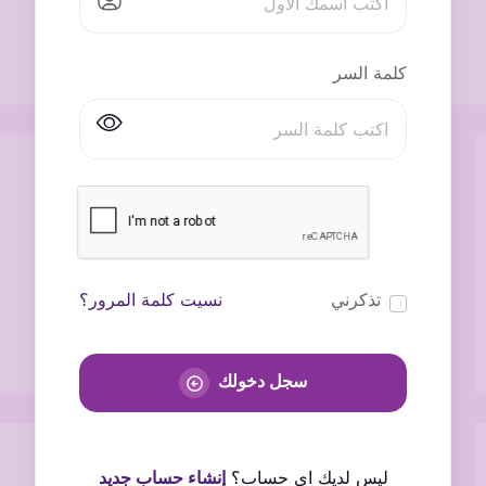
كلمة السر
تذكرني
نسيت كلمة المرور؟
سجل دخولك
ليس لديك اى حساب؟
إنشاء حساب جديد