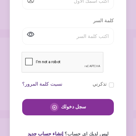
كلمة السر
تذكرني
نسيت كلمة المرور؟
سجل دخولك
ليس لديك اى حساب؟
إنشاء حساب جديد