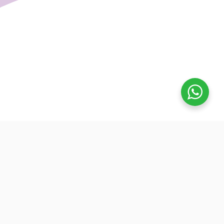
تفوق
بدأنا كطلاب نساعد بعض ونوضح المفيد بدون تعقيد، كنّا نفتح بث
بسيط قبل الميجر ونرتّب الأفكار لزملائنا. من هنا طلعت فكرة