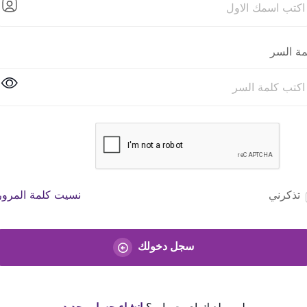
مة السر
تذكرني
نسيت كلمة المرور
سجل دخولك