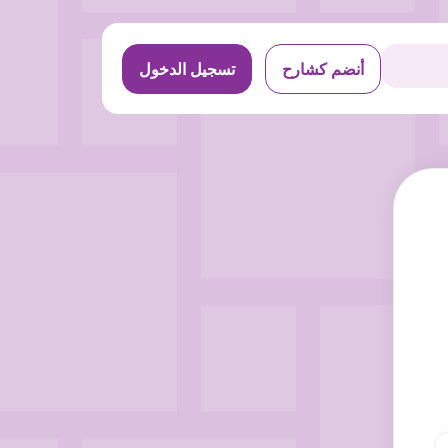
أنضم كشارح
تسجيل الدخول