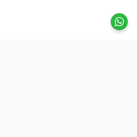
تفوق
بدأنا كطلاب نساعد بعض ونوضح المفيد بدون تعقيد، ك
نفتح بث بسيط قبل الميجر ونرتّب الأفكار لزملائنا. 
هنا طلعت فكرة منصة تفوق: جودة عالية وسعر ينا
الجميع عشان نوسّع الفايدة. ولأننا إلى اليوم طلاب
وعايشين ضغط المذاكرة، صغنا الكورسات بطريقة
تركّزك على المهم: شرح مرتب، وشرح الاختبارات
السابقة.