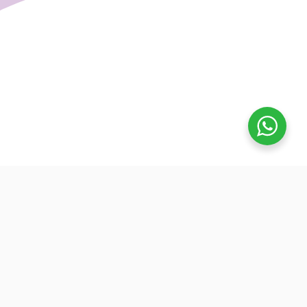
تفوق
بدأنا كطلاب نساعد بعض ونوضح المفيد بدون تعقيد، كنّا نفتح بث
بسيط قبل الميجر ونرتّب الأفكار لزملائنا. من هنا طلعت فكرة