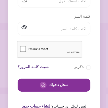
كلمة السر
تذكرني
نسيت كلمة المرور؟
سجل دخولك
ليس لديك اى حساب؟
إنشاء حساب جديد