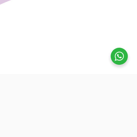
تفوق
بدأنا كطلاب نساعد بعض ونوضح المفيد بدون تعقيد، كنّا نفتح بث
بسيط قبل الميجر ونرتّب الأفكار لزملائنا. من هنا طلعت فكرة