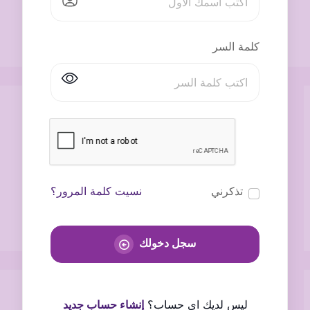
كلمة السر
تذكرني
نسيت كلمة المرور؟
سجل دخولك
ليس لديك اى حساب؟
إنشاء حساب جديد