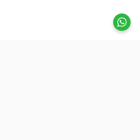
تفوق
بدأنا كطلاب نساعد بعض ونوضح المفيد بدون تعقيد، ك
نفتح بث بسيط قبل الميجر ونرتّب الأفكار لزملائنا. 
هنا طلعت فكرة منصة تفوق: جودة عالية وسعر ينا
الجميع عشان نوسّع الفايدة. ولأننا إلى اليوم طلاب
وعايشين ضغط المذاكرة، صغنا الكورسات بطريقة
تركّزك على المهم: شرح مرتب، وشرح الاختبارات
السابقة.