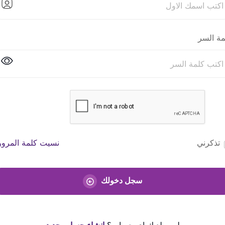
مة السر
تذكرني
نسيت كلمة المرور
سجل دخولك