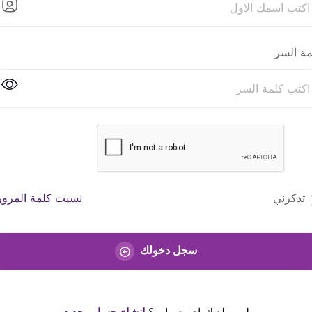
مة السر
تذكرني
نسيت كلمة المرور
سجل دخولك