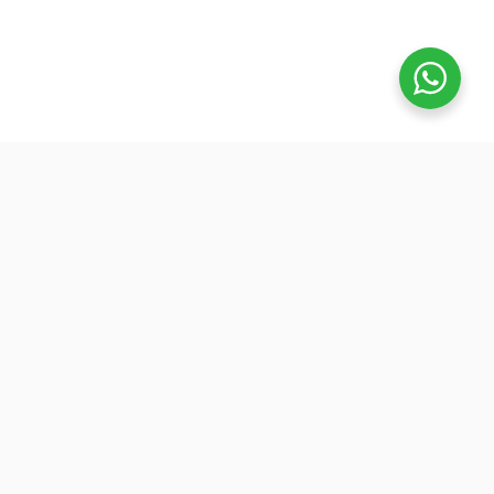
تفوق
بدأنا كطلاب نساعد بعض ونوضح المفيد بدون تعقيد، ك
نفتح بث بسيط قبل الميجر ونرتّب الأفكار لزملائنا. 
هنا طلعت فكرة منصة تفوق: جودة عالية وسعر ينا
الجميع عشان نوسّع الفايدة. ولأننا إلى اليوم طلاب
وعايشين ضغط المذاكرة، صغنا الكورسات بطريقة
تركّزك على المهم: شرح مرتب، وشرح الاختبارات
السابقة.