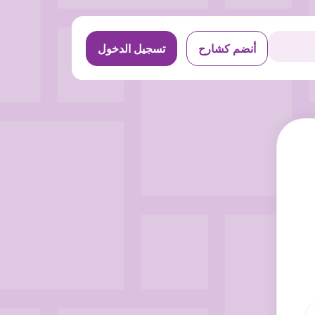
أنضم كشارح
تسجيل الدخول