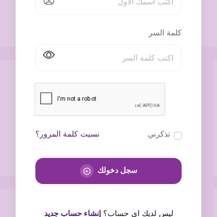
كلمة السر
تذكرني
نسيت كلمة المرور؟
سجل دخولك
ليس لديك اى حساب؟
إنشاء حساب جديد