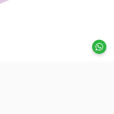
تفوق
بدأنا كطلاب نساعد بعض ونوضح المفيد بدون تعقيد، كنّا نفتح بث
بسيط قبل الميجر ونرتّب الأفكار لزملائنا. من هنا طلعت فكرة