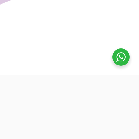
تفوق
بدأنا كطلاب نساعد بعض ونوضح المفيد بدون تعقيد، كنّا نفتح بث
بسيط قبل الميجر ونرتّب الأفكار لزملائنا. من هنا طلعت فكرة