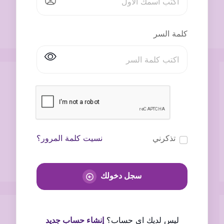
كلمة السر
تذكرني
نسيت كلمة المرور؟
سجل دخولك
ليس لديك اى حساب؟
إنشاء حساب جديد