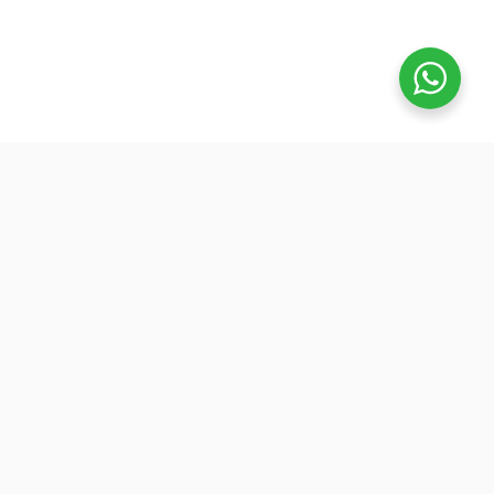
تفوق
بدأنا كطلاب نساعد بعض ونوضح المفيد بدون تعقيد، ك
نفتح بث بسيط قبل الميجر ونرتّب الأفكار لزملائنا. 
هنا طلعت فكرة منصة تفوق: جودة عالية وسعر ينا
الجميع عشان نوسّع الفايدة. ولأننا إلى اليوم طلاب
وعايشين ضغط المذاكرة، صغنا الكورسات بطريقة
تركّزك على المهم: شرح مرتب، وشرح الاختبارات
السابقة.