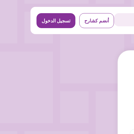
أنضم كشارح
تسجيل الدخول