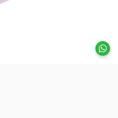
تفوق
بدأنا كطلاب نساعد بعض ونوضح المفيد بدون تعقيد، كنّا نفتح بث
بسيط قبل الميجر ونرتّب الأفكار لزملائنا. من هنا طلعت فكرة