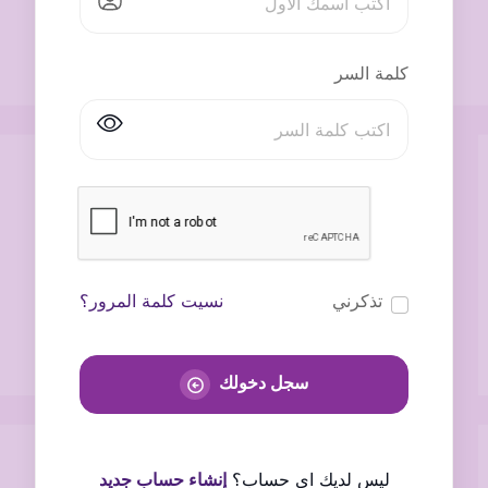
كلمة السر
تذكرني
نسيت كلمة المرور؟
سجل دخولك
ليس لديك اى حساب؟
إنشاء حساب جديد