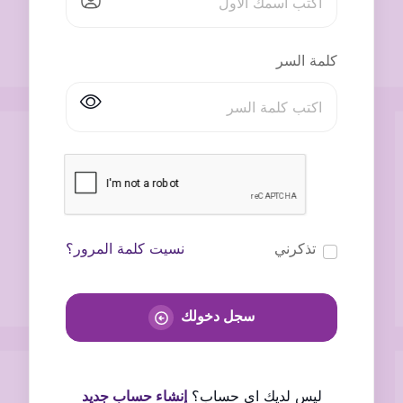
كلمة السر
تذكرني
نسيت كلمة المرور؟
سجل دخولك
ليس لديك اى حساب؟
إنشاء حساب جديد