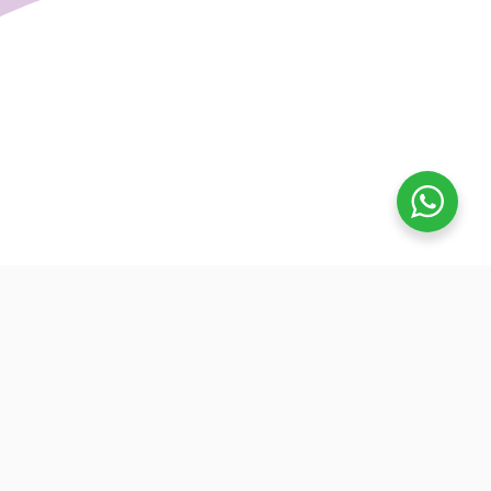
تفوق
بدأنا كطلاب نساعد بعض ونوضح المفيد بدون تعقيد، كنّا نفتح بث
بسيط قبل الميجر ونرتّب الأفكار لزملائنا. من هنا طلعت فكرة