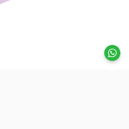
تفوق
بدأنا كطلاب نساعد بعض ونوضح المفيد بدون تعقيد، كنّا نفتح بث
بسيط قبل الميجر ونرتّب الأفكار لزملائنا. من هنا طلعت فكرة