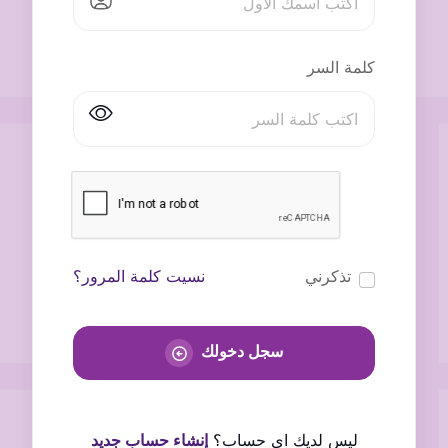
كلمة السر
تذكرني
نسيت كلمة المرور؟
سجل دخولك
ليس لديك اى حساب؟
إنشاء حساب جديد