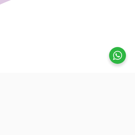
تفوق
بدأنا كطلاب نساعد بعض ونوضح المفيد بدون تعقيد، كنّا نفتح بث
بسيط قبل الميجر ونرتّب الأفكار لزملائنا. من هنا طلعت فكرة