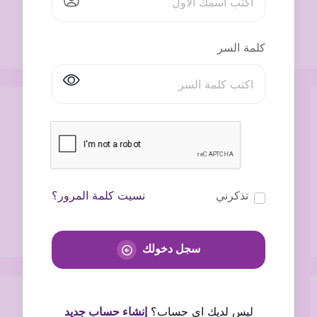
كلمة السر
تذكرني
نسيت كلمة المرور؟
سجل دخولك
ليس لديك اى حساب؟
إنشاء حساب جديد